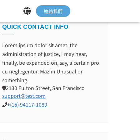
連絡我們
QUICK CONTACT INFO
Lorem ipsum dolor sit amet, the
administration of justice, I may hear,
finally, be expanded on, say, a certain pro
cu neglegentur.
Mazim.Unusual or
something.
2130 Fulton Street, San Francisco
support@test.com
+(15) 94117-1080