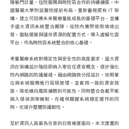
隨著門診量、住院服務與跨院區合作的持續擴張，中
國醫藥大學附設醫院提前布局，重新審視既有 IT 架
構，建立可因應未來醫療量能成長的基礎平台，並攜
手盛大資訊系統整合團隊，從院內實際使用情境出
發，盤點運算與儲存資源的配置方式，導入虛擬化雲
平台，作為跨院區系統整合的核心基礎。
考量醫療系統對穩定性與安全性的高度要求，盛大資
訊在架構設計階段即納入零信任資安概念，逐步強化
院內網路的防護層級。藉由網路微分段設計，依照單
位與系統服務進行區隔管理，並套用一致的資安政
策，降低橫向風險擴散的可能性。同時整合負載平衡
與入侵偵測等機制，在確保關鍵系統穩定運作的同
時，也提升整體防護韌性。
至於資訊人員最為在意的日常維運面向，本次建置的