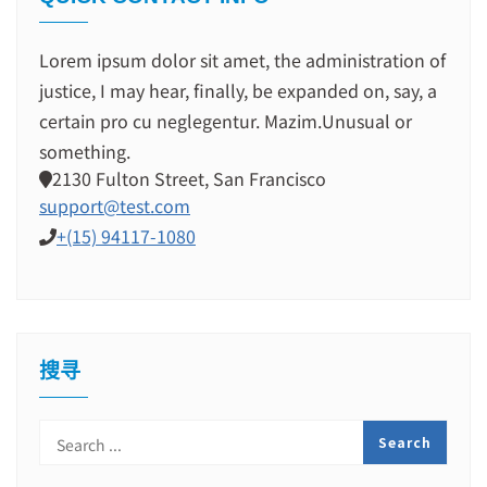
Lorem ipsum dolor sit amet, the administration of
justice, I may hear, finally, be expanded on, say, a
certain pro cu neglegentur.
Mazim.Unusual or
something.
2130 Fulton Street, San Francisco
support@test.com
+(15) 94117-1080
搜寻