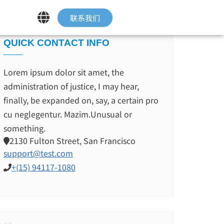
联系我们
QUICK CONTACT INFO
Lorem ipsum dolor sit amet, the
administration of justice, I may hear,
finally, be expanded on, say, a certain pro
cu neglegentur.
Mazim.Unusual or
something.
2130 Fulton Street, San Francisco
support@test.com
+(15) 94117-1080