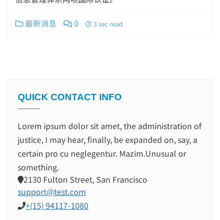
最新消息
0
3 sec read
QUICK CONTACT INFO
Lorem ipsum dolor sit amet, the administration of
justice, I may hear, finally, be expanded on, say, a
certain pro cu neglegentur.
Mazim.Unusual or
something.
2130 Fulton Street, San Francisco
support@test.com
+(15) 94117-1080